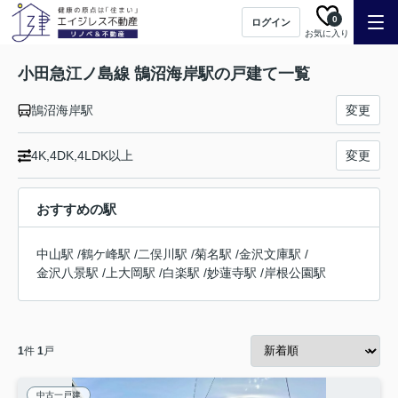
0
ログイン
お気に入り
小田急江ノ島線 鵠沼海岸駅の戸建て一覧
鵠沼海岸駅
変更
4K,4DK,4LDK以上
変更
おすすめの駅
中山駅
/
鶴ケ峰駅
/
二俣川駅
/
菊名駅
/
金沢文庫駅
/
金沢八景駅
/
上大岡駅
/
白楽駅
/
妙蓮寺駅
/
岸根公園駅
1
件
1
戸
中古一戸建