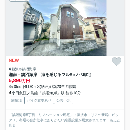
NEW
藤沢市鵠沼海岸
湘南・鵠沼海岸 海を感じるフルReノベ邸宅
5,890
万円
85.05㎡ (4LDK＋S(納戸)) /築20年 /1階建
小田急江ノ島線「鵠沼海岸」駅 徒歩10分
駐輪場
バイク置場あり
公共下水
「鵠沼海岸5丁目 リノベーション邸宅」：藤沢市エリアの新居にピッ
タリ。冬場の台所仕事にありがたい給湯設備が用意されてます...
もっと
見る