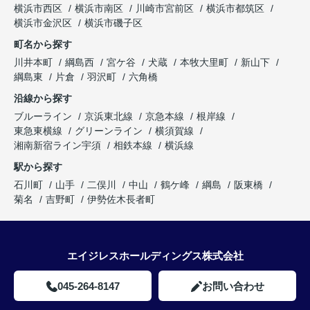
横浜市西区
横浜市南区
川崎市宮前区
横浜市都筑区
横浜市金沢区
横浜市磯子区
町名から探す
川井本町
綱島西
宮ケ谷
犬蔵
本牧大里町
新山下
綱島東
片倉
羽沢町
六角橋
沿線から探す
ブルーライン
京浜東北線
京急本線
根岸線
東急東横線
グリーンライン
横須賀線
湘南新宿ライン宇須
相鉄本線
横浜線
駅から探す
石川町
山手
二俣川
中山
鶴ケ峰
綱島
阪東橋
菊名
吉野町
伊勢佐木長者町
エイジレスホールディングス株式会社
045-264-8147
お問い合わせ