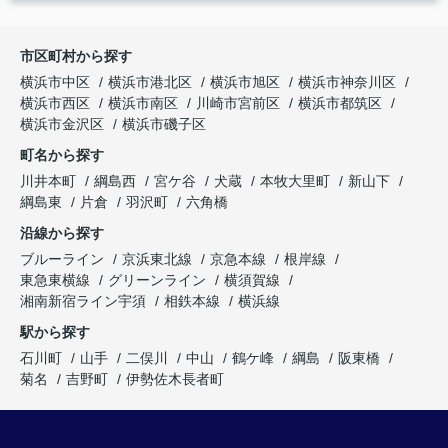
市区町村から探す
横浜市中区
横浜市港北区
横浜市旭区
横浜市神奈川区
横浜市西区
横浜市南区
川崎市宮前区
横浜市都筑区
横浜市金沢区
横浜市磯子区
町名から探す
川井本町
綱島西
宮ケ谷
犬蔵
本牧大里町
新山下
綱島東
片倉
羽沢町
六角橋
沿線から探す
ブルーライン
京浜東北線
京急本線
根岸線
東急東横線
グリーンライン
横須賀線
湘南新宿ライン宇須
相鉄本線
横浜線
駅から探す
石川町
山手
二俣川
中山
鶴ケ峰
綱島
阪東橋
菊名
吉野町
伊勢佐木長者町