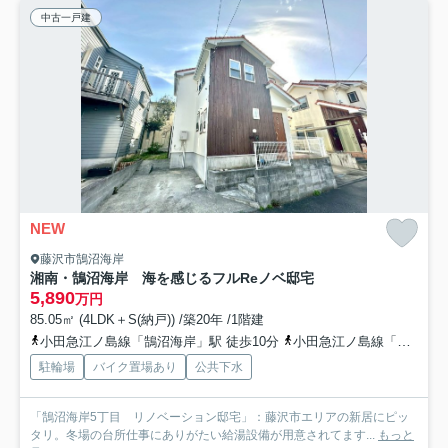
中古一戸建
NEW
藤沢市鵠沼海岸
湘南・鵠沼海岸 海を感じるフルReノベ邸宅
5,890
万円
85.05㎡ (4LDK＋S(納戸)) /築20年 /1階建
小田急江ノ島線「鵠沼海岸」駅 徒歩10分
小田急江ノ島線「本鵠沼」駅 徒歩23分
駐輪場
バイク置場あり
公共下水
「鵠沼海岸5丁目 リノベーション邸宅」：藤沢市エリアの新居にピッ
タリ。冬場の台所仕事にありがたい給湯設備が用意されてます...
もっと