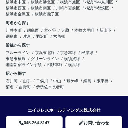
横浜市中区
横浜市港北区
横浜市旭区
横浜市神奈川区
横浜市西区
横浜市南区
川崎市宮前区
横浜市都筑区
横浜市金沢区
横浜市磯子区
町名から探す
川井本町
綱島西
宮ケ谷
犬蔵
本牧大里町
新山下
綱島東
片倉
羽沢町
六角橋
沿線から探す
ブルーライン
京浜東北線
京急本線
根岸線
東急東横線
グリーンライン
横須賀線
湘南新宿ライン宇須
相鉄本線
横浜線
駅から探す
石川町
山手
二俣川
中山
鶴ケ峰
綱島
阪東橋
菊名
吉野町
伊勢佐木長者町
エイジレスホールディングス株式会社
045-264-8147
お問い合わせ