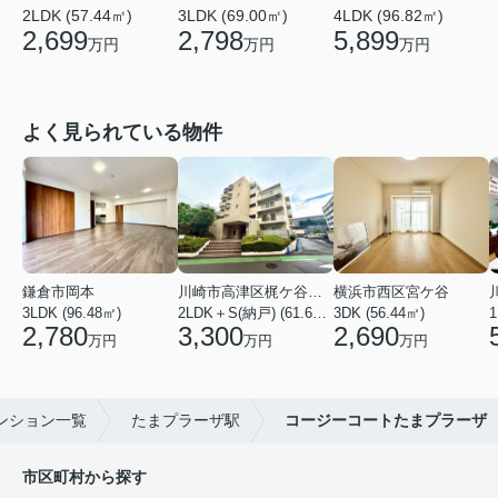
2LDK (57.44㎡)
3LDK (69.00㎡)
4LDK (96.82㎡)
2,699
2,798
5,899
万円
万円
万円
よく見られている物件
鎌倉市岡本
川崎市高津区梶ケ谷２丁目
横浜市西区宮ケ谷
3LDK (96.48㎡)
2LDK＋S(納戸) (61.61㎡)
3DK (56.44㎡)
2,780
3,300
2,690
万円
万円
万円
ンション一覧
たまプラーザ駅
コージーコートたまプラーザ
市区町村から探す