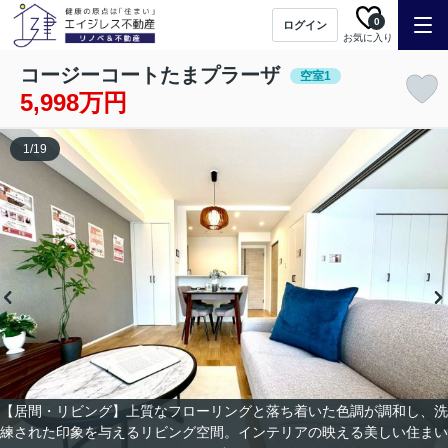
0
ログイン
お気に入り
コージーコートたまプラーザ
空室1
5,998万円
1
/
19
【居間・リビング】上質なフローリングと落ち着いた色調が調和し、洗
練された印象を与えるリビング空間。インテリアの映える美しい住まい