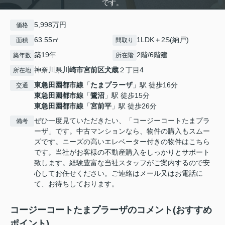
です。
5,998万円
価格
63.55㎡
1LDK＋2S(納戸)
面積
間取り
築19年
2階/6階建
築年数
所在階
神奈川県
川崎市宮前区
犬蔵
２丁目4
所在地
東急田園都市線
「
たまプラーザ
」駅 徒歩16分
交通
東急田園都市線
「
鷺沼
」駅 徒歩15分
東急田園都市線
「
宮前平
」駅 徒歩26分
ぜひ一度見ていただきたい、「コージーコートたまプラ
備考
ーザ」です。中古マンションなら、物件の購入もスムー
ズです。ニーズの高いエレベーター付きの物件はこちら
です。当社がお客様の不動産購入をしっかりとサポート
致します。経験豊富な当社スタッフがご案内するので安
心してお任せください。ご連絡はメール又はお電話に
て、お待ちしております。
コージーコートたまプラーザのコメント(おすすめ
ポイント)