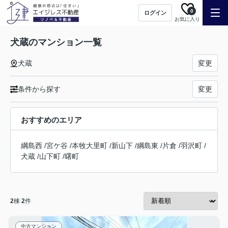
0
ログイン
お気に入り
犬蔵のマンション一覧
犬蔵
変更
条件から探す
変更
おすすめのエリア
綱島西
/
宮ケ谷
/
本牧大里町
/
新山下
/
綱島東
/
片倉
/
羽沢町
/
犬蔵
/
山下町
/
曙町
2
棟
2
件
中古マンション