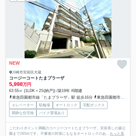
NEW
川崎市宮前区犬蔵
コージーコートたまプラーザ
5,998
万円
63.55㎡ (1LDK＋2S(納戸)) /築19年 /6階建
東急田園都市線「たまプラーザ」駅 徒歩16分
東急田園都市線「鷺沼」駅 徒歩15分
エレベーター
駐輪場
オートロック
宅配ボックス
閑静な住宅地
バイク置場あり
こだわりポイント満載のコージーコートたまプラーザ。宮前美しの森公
園まで265mです。不審者の対策にもなるオートロックのあ...
もっと見