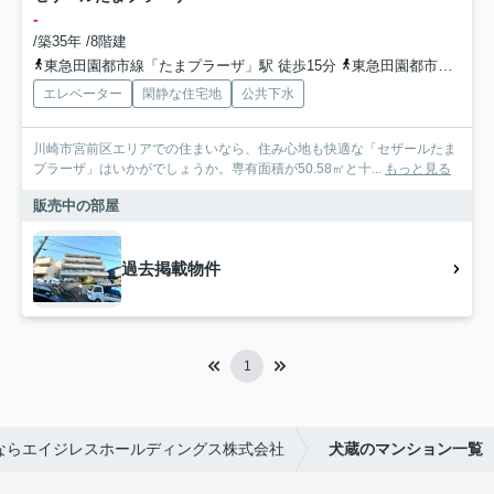
-
/築35年 /8階建
東急田園都市線「たまプラーザ」駅 徒歩15分
東急田園都市線「鷺沼」駅 徒歩17分
エレベーター
閑静な住宅地
公共下水
川崎市宮前区エリアでの住まいなら、住み心地も快適な「セザールたま
プラーザ」はいかがでしょうか。専有面積が50.58㎡と十...
もっと見る
販売中の部屋
過去掲載物件
1
ならエイジレスホールディングス株式会社
犬蔵のマンション一覧