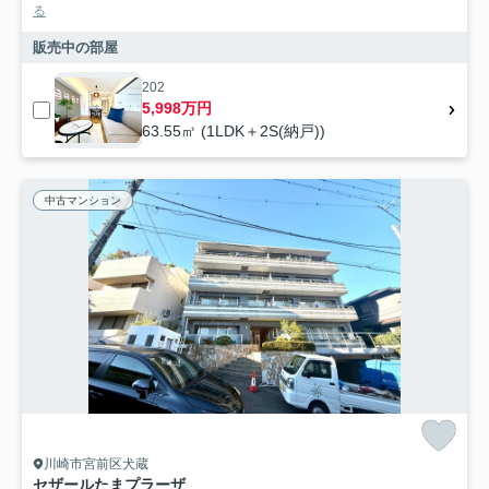
る
販売中の部屋
202
5,998万円
63.55㎡ (1LDK＋2S(納戸))
中古マンション
川崎市宮前区犬蔵
セザールたまプラーザ