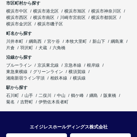
市区町村から探す
横浜市中区
横浜市港北区
横浜市旭区
横浜市神奈川区
横浜市西区
横浜市南区
川崎市宮前区
横浜市都筑区
横浜市金沢区
横浜市磯子区
町名から探す
川井本町
綱島西
宮ケ谷
本牧大里町
新山下
綱島東
片倉
羽沢町
犬蔵
六角橋
沿線から探す
ブルーライン
京浜東北線
京急本線
根岸線
東急東横線
グリーンライン
横須賀線
湘南新宿ライン宇須
相鉄本線
横浜線
駅から探す
石川町
山手
二俣川
中山
鶴ケ峰
綱島
阪東橋
菊名
吉野町
伊勢佐木長者町
エイジレスホールディングス株式会社