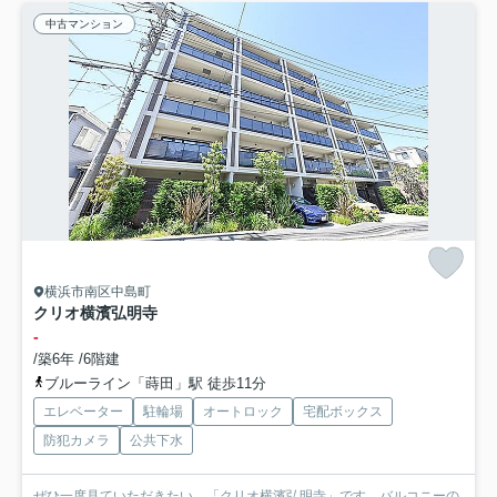
中古マンション
横浜市南区中島町
クリオ横濱弘明寺
-
/築6年 /6階建
ブルーライン「蒔田」駅 徒歩11分
エレベーター
駐輪場
オートロック
宅配ボックス
防犯カメラ
公共下水
ぜひ一度見ていただきたい、「クリオ横濱弘明寺」です。バルコニーの