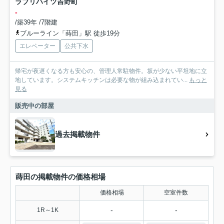
ラブリハイツ吉野町
-
/築39年 /7階建
ブルーライン「蒔田」駅 徒歩19分
エレベーター
公共下水
帰宅が夜遅くなる方も安心の、管理人常駐物件。坂が少ない平坦地に立
地しています。システムキッチンは必要な物が組み込まれてい...
もっと
見る
販売中の部屋
過去掲載物件
蒔田の掲載物件の価格相場
価格相場
空室件数
-
-
1R～1K