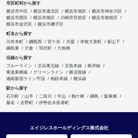
市区町村から探す
横浜市中区
横浜市港北区
横浜市旭区
横浜市神奈川区
横浜市西区
横浜市南区
川崎市宮前区
横浜市都筑区
横浜市金沢区
横浜市磯子区
町名から探す
川井本町
綱島西
宮ケ谷
犬蔵
本牧大里町
新山下
綱島東
片倉
羽沢町
六角橋
沿線から探す
ブルーライン
京浜東北線
京急本線
根岸線
東急東横線
グリーンライン
横須賀線
湘南新宿ライン宇須
相鉄本線
横浜線
駅から探す
石川町
山手
二俣川
中山
鶴ケ峰
綱島
阪東橋
菊名
吉野町
伊勢佐木長者町
エイジレスホールディングス株式会社