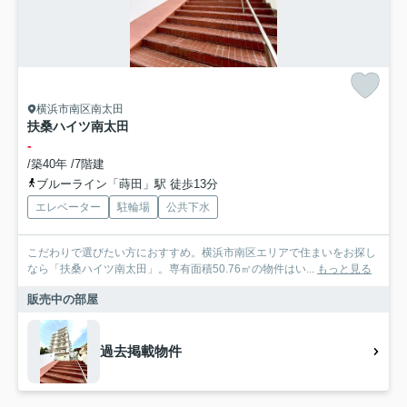
横浜市南区南太田
扶桑ハイツ南太田
-
/築40年 /7階建
ブルーライン「蒔田」駅 徒歩13分
エレベーター
駐輪場
公共下水
こだわりで選びたい方におすすめ。横浜市南区エリアで住まいをお探し
なら「扶桑ハイツ南太田」。専有面積50.76㎡の物件はい...
もっと見る
販売中の部屋
過去掲載物件