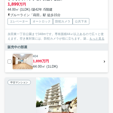
1,899
万円
44.00㎡ (1LDK) /築42年 /5階建
ブルーライン「蒔田」駅 徒歩15分
エレベーター
オートロック
防犯カメラ
公共下水
永田東一丁目公園まで348mです。専有面積44㎡以上あるので広々と使
えます。空き巣対策には、防犯カメラが役に立ちます。築...
もっと見る
販売中の部屋
404
1,899万円
44.00㎡ (1LDK)
中古マンション