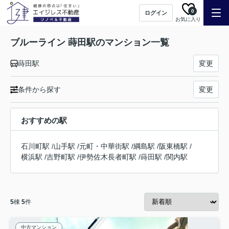
0
ログイン
お気に入り
ブルーライン 蒔田駅のマンション一覧
蒔田駅
変更
条件から探す
変更
おすすめの駅
石川町駅
/
山手駅
/
元町・中華街駅
/
綱島駅
/
阪東橋駅
/
横浜駅
/
吉野町駅
/
伊勢佐木長者町駅
/
蒔田駅
/
関内駅
5
棟
5
件
中古マンション