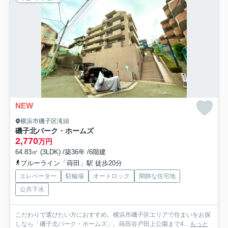
NEW
横浜市磯子区滝頭
磯子北パーク・ホームズ
2,770
万円
64.83㎡ (3LDK) /築36年 /6階建
ブルーライン「蒔田」駅 徒歩20分
エレベーター
駐輪場
オートロック
閑静な住宅地
公共下水
こだわりで選びたい方におすすめ。横浜市磯子区エリアで住まいをお探
しなら「磯子北パーク・ホームズ」。蒔田谷戸田上公園まで4...
もっと