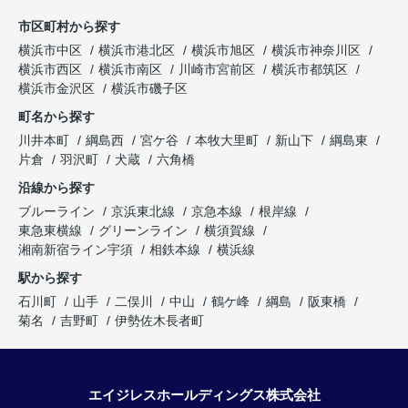
市区町村から探す
横浜市中区
横浜市港北区
横浜市旭区
横浜市神奈川区
横浜市西区
横浜市南区
川崎市宮前区
横浜市都筑区
横浜市金沢区
横浜市磯子区
町名から探す
川井本町
綱島西
宮ケ谷
本牧大里町
新山下
綱島東
片倉
羽沢町
犬蔵
六角橋
沿線から探す
ブルーライン
京浜東北線
京急本線
根岸線
東急東横線
グリーンライン
横須賀線
湘南新宿ライン宇須
相鉄本線
横浜線
駅から探す
石川町
山手
二俣川
中山
鶴ケ峰
綱島
阪東橋
菊名
吉野町
伊勢佐木長者町
エイジレスホールディングス株式会社