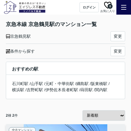
0
ログイン
お気に入り
京急本線 京急鶴見駅のマンション一覧
京急鶴見駅
変更
条件から探す
変更
おすすめの駅
石川町駅
/
山手駅
/
元町・中華街駅
/
綱島駅
/
阪東橋駅
/
横浜駅
/
吉野町駅
/
伊勢佐木長者町駅
/
蒔田駅
/
関内駅
2
棟
2
件
中古マンション