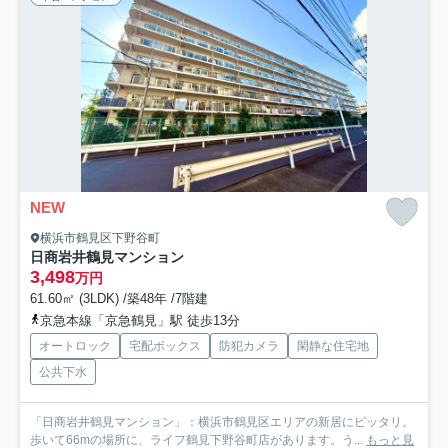
NEW
横浜市鶴見区下野谷町
日商岩井鶴見マンション
3,498
万円
61.60㎡ (3LDK) /築48年 /7階建
京急本線「京急鶴見」駅 徒歩13分
オートロック
宅配ボックス
防犯カメラ
閑静な住宅地
公共下水
「日商岩井鶴見マンション」：横浜市鶴見区エリアの新居にピッタリ。
歩いて66mの場所に、ライフ鶴見下野谷町店があります。う...
もっと見