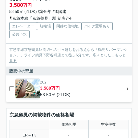
3,580
万円
53.50㎡ (2LDK) /築46年 /10階建
京急本線「京急鶴見」駅 徒歩7分
エレベーター
駐輪場
閑静な住宅地
バイク置場あり
公共下水
京急本線京急鶴見駅周辺への引っ越しをお考えなら「鶴見リバーマンシ
ョン」。ライフ鶴見下野谷町店まで徒歩6分です。広々とした...
もっと
見る
販売中の部屋
202
3,580万円
53.50㎡ (2LDK)
京急鶴見の掲載物件の価格相場
価格相場
空室件数
-
-
1R～1K