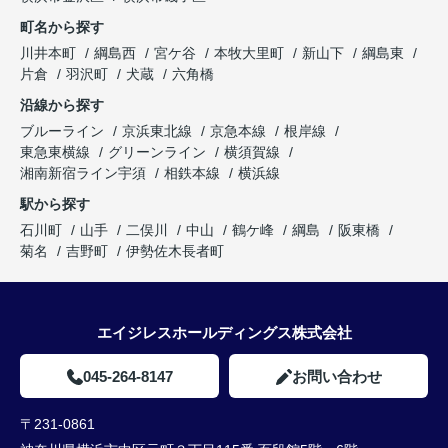
町名から探す
川井本町
綱島西
宮ケ谷
本牧大里町
新山下
綱島東
片倉
羽沢町
犬蔵
六角橋
沿線から探す
ブルーライン
京浜東北線
京急本線
根岸線
東急東横線
グリーンライン
横須賀線
湘南新宿ライン宇須
相鉄本線
横浜線
駅から探す
石川町
山手
二俣川
中山
鶴ケ峰
綱島
阪東橋
菊名
吉野町
伊勢佐木長者町
エイジレスホールディングス株式会社
045-264-8147
お問い合わせ
〒231-0861