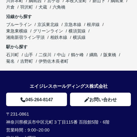
川井本町
綱島西
宮ケ谷
本牧大里町
新山下
綱島東
片倉
羽沢町
犬蔵
六角橋
沿線から探す
ブルーライン
京浜東北線
京急本線
根岸線
東急東横線
グリーンライン
横須賀線
湘南新宿ライン宇須
相鉄本線
横浜線
駅から探す
石川町
山手
二俣川
中山
鶴ケ峰
綱島
阪東橋
菊名
吉野町
伊勢佐木長者町
エイジレスホールディングス株式会社
045-264-8147
お問い合わせ
〒231-0861
神奈川県横浜市中区元町３丁目115番 百段館5階・6階
営業時間：
9:00~20:00