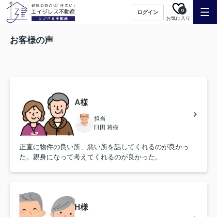
0
ログイン
お気に入り
お客様の声
A様
担当
臼田 将樹
正直に物件の良い所、悪い所を話してくれるのが良かっ
た。親身になって考えてくれるのが良かった。
H様