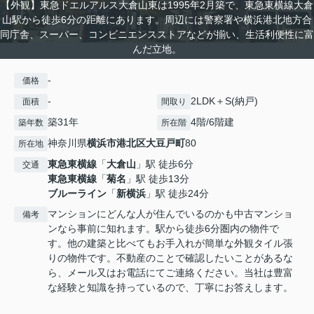
【外観】東急ドエルアルス大倉山東は1995年2月築で、東急東横線大倉
山駅から徒歩6分の距離にあります。周辺には警察署や横浜港北地方合
同庁舎、スーパー、コンビニエンスストアなどが揃い、生活利便性に富
んだ立地。
-
価格
-
2LDK＋S(納戸)
面積
間取り
築31年
4階/6階建
築年数
所在階
神奈川県
横浜市港北区
大豆戸町
80
所在地
東急東横線
「
大倉山
」駅 徒歩6分
交通
東急東横線
「
菊名
」駅 徒歩13分
ブルーライン
「
新横浜
」駅 徒歩24分
マンションにどんな人が住んでいるのかも中古マンショ
備考
ンなら事前に知れます。駅から徒歩6分圏内の物件で
す。他の建築と比べてもお手入れが簡単な外観タイル張
りの物件です。不動産のことで確認したいことがあるな
ら、メール又はお電話にてご連絡ください。当社は豊富
な経験と知識を持っているので、丁寧にお答えします。