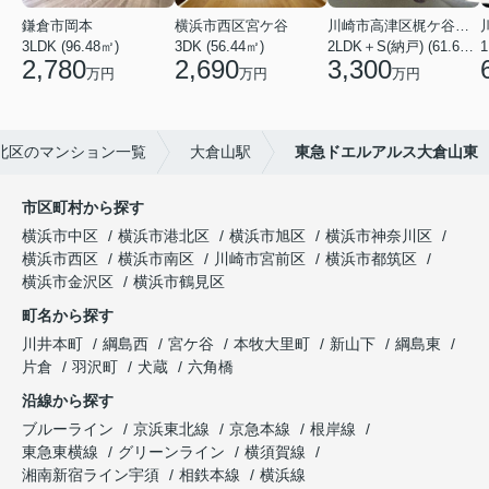
鎌倉市岡本
横浜市西区宮ケ谷
川崎市高津区梶ケ谷２丁目
3LDK (96.48㎡)
3DK (56.44㎡)
2LDK＋S(納戸) (61.61㎡)
2,780
2,690
3,300
万円
万円
万円
北区のマンション一覧
大倉山駅
東急ドエルアルス大倉山東
市区町村から探す
横浜市中区
横浜市港北区
横浜市旭区
横浜市神奈川区
横浜市西区
横浜市南区
川崎市宮前区
横浜市都筑区
横浜市金沢区
横浜市鶴見区
町名から探す
川井本町
綱島西
宮ケ谷
本牧大里町
新山下
綱島東
片倉
羽沢町
犬蔵
六角橋
沿線から探す
ブルーライン
京浜東北線
京急本線
根岸線
東急東横線
グリーンライン
横須賀線
湘南新宿ライン宇須
相鉄本線
横浜線