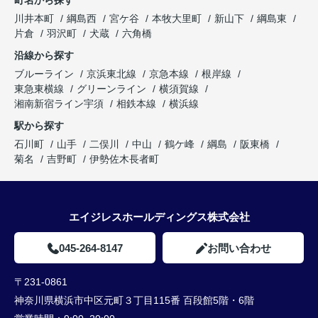
町名から探す
川井本町
綱島西
宮ケ谷
本牧大里町
新山下
綱島東
片倉
羽沢町
犬蔵
六角橋
沿線から探す
ブルーライン
京浜東北線
京急本線
根岸線
東急東横線
グリーンライン
横須賀線
湘南新宿ライン宇須
相鉄本線
横浜線
駅から探す
石川町
山手
二俣川
中山
鶴ケ峰
綱島
阪東橋
菊名
吉野町
伊勢佐木長者町
エイジレスホールディングス株式会社
045-264-8147
お問い合わせ
〒231-0861
神奈川県横浜市中区元町３丁目115番 百段館5階・6階