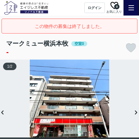
0
ログイン
お気に入り
この物件の募集は終了しました。
マークミュー横浜本牧
空室0
-
1
/
2