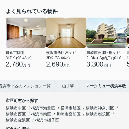
よく見られている物件
鎌倉市岡本
横浜市西区宮ケ谷
川崎市高津区梶ケ谷２丁目
3LDK (96.48㎡)
3DK (56.44㎡)
2LDK＋S(納戸) (61.61㎡)
2,780
2,690
3,300
万円
万円
万円
横浜市中区のマンション一覧
山手駅
マークミュー横浜本牧
市区町村から探す
横浜市中区
横浜市港北区
横浜市旭区
横浜市神奈川区
横浜市西区
横浜市南区
川崎市宮前区
横浜市都筑区
横浜市金沢区
横浜市磯子区