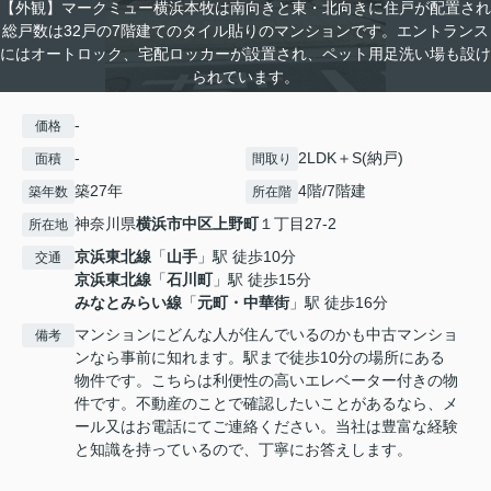
【外観】マークミュー横浜本牧は南向きと東・北向きに住戸が配置され
総戸数は32戸の7階建てのタイル貼りのマンションです。エントランス
にはオートロック、宅配ロッカーが設置され、ペット用足洗い場も設け
られています。
-
価格
-
2LDK＋S(納戸)
面積
間取り
築27年
4階/7階建
築年数
所在階
神奈川県
横浜市中区
上野町
１丁目27-2
所在地
京浜東北線
「
山手
」駅 徒歩10分
交通
京浜東北線
「
石川町
」駅 徒歩15分
みなとみらい線
「
元町・中華街
」駅 徒歩16分
マンションにどんな人が住んでいるのかも中古マンショ
備考
ンなら事前に知れます。駅まで徒歩10分の場所にある
物件です。こちらは利便性の高いエレベーター付きの物
件です。不動産のことで確認したいことがあるなら、メ
ール又はお電話にてご連絡ください。当社は豊富な経験
と知識を持っているので、丁寧にお答えします。