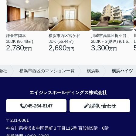
鎌倉市岡本
横浜市西区宮ケ谷
川崎市高津区梶ケ谷２丁目
3LDK (96.48㎡)
3DK (56.44㎡)
2LDK＋S(納戸) (61.61㎡)
2,780
2,690
3,300
万円
万円
万円
会社
横浜市西区のマンション一覧
横浜駅
横浜ハイツ
エイジレスホールディングス株式会社
045-264-8147
お問い合わせ
〒231-0861
神奈川県横浜市中区元町３丁目115番 百段館5階・6階