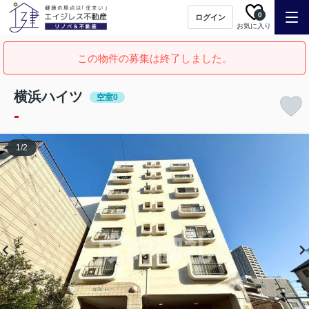
0
ログイン
お気に入り
この物件の募集は終了しました。
横浜ハイツ
空室0
-
1
/
2