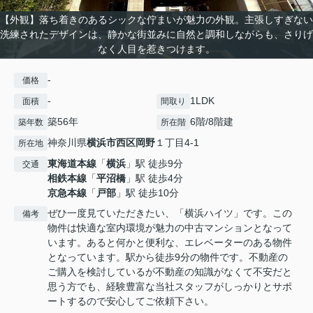
【外観】落ち着きのあるシックな佇まいが魅力の外観。主張しすぎない
洗練されたデザインは、静かな街並みに自然と調和しながらも、さりげ
なく人目を惹きつけます。
-
価格
-
1LDK
面積
間取り
築56年
6階/8階建
築年数
所在階
神奈川県
横浜市西区
岡野
１丁目4-1
所在地
東海道本線
「
横浜
」駅 徒歩9分
交通
相鉄本線
「
平沼橋
」駅 徒歩4分
京急本線
「
戸部
」駅 徒歩10分
ぜひ一度見ていただきたい、「横浜ハイツ」です。この
備考
物件は快適な室内環境が魅力の中古マンションとなって
います。あると何かと便利な、エレベーターのある物件
となっています。駅から徒歩9分の物件です。不動産の
ご購入を検討しているが不動産の知識がなくて不安だと
思う方でも、経験豊富な当社スタッフがしっかりとサポ
ートするので安心してご依頼下さい。