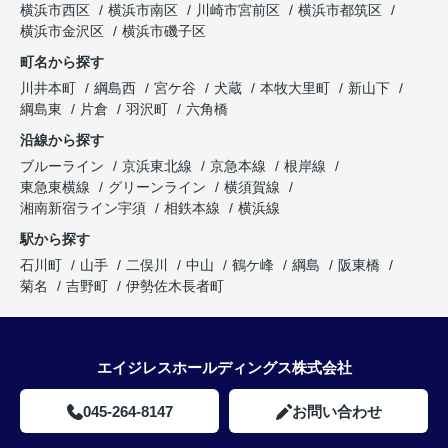
横浜市西区
横浜市南区
川崎市宮前区
横浜市都筑区
横浜市金沢区
横浜市磯子区
町名から探す
川井本町
綱島西
宮ケ谷
犬蔵
本牧大里町
新山下
綱島東
片倉
羽沢町
六角橋
沿線から探す
ブルーライン
京浜東北線
京急本線
根岸線
東急東横線
グリーンライン
横須賀線
湘南新宿ライン宇須
相鉄本線
横浜線
駅から探す
石川町
山手
二俣川
中山
鶴ケ峰
綱島
阪東橋
菊名
吉野町
伊勢佐木長者町
エイジレスホールディングス株式会社
045-264-8147
お問い合わせ