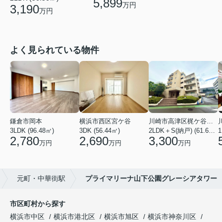
5,899
万円
3,190
万円
よく見られている物件
鎌倉市岡本
横浜市西区宮ケ谷
川崎市高津区梶ケ谷２丁目
3LDK (96.48㎡)
3DK (56.44㎡)
2LDK＋S(納戸) (61.61㎡)
2,780
2,690
3,300
万円
万円
万円
元町・中華街駅
プライマリーナ山下公園グレーシアタワー
市区町村から探す
横浜市中区
横浜市港北区
横浜市旭区
横浜市神奈川区