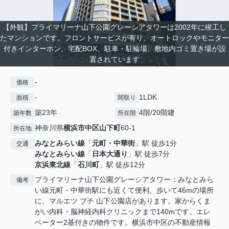
【外観】プライマリーナ山下公園グレーシアタワーは2002年に竣工し
たマンションです。フロントサービスが有り、オートロックやモニター
付きインターホン、宅配BOX、駐車・駐輪場、敷地内ゴミ置き場が設
置されています
-
価格
-
1LDK
面積
間取り
築23年
4階/20階建
築年数
所在階
神奈川県
横浜市中区
山下町
60-1
所在地
みなとみらい線
「
元町・中華街
」駅 徒歩1分
交通
みなとみらい線
「
日本大通り
」駅 徒歩7分
京浜東北線
「
石川町
」駅 徒歩12分
プライマリーナ山下公園グレーシアタワー：みなとみら
備考
い線元町・中華街駅にも近くて便利。歩いて46mの場所
に、マルエツ プチ 山下公園店があります。家からくま
がい内科・脳神経内科クリニックまで140mです。エレ
ベーター2基付きの物件です。横浜市中区の不動産情報