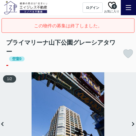
0
ログイン
お気に入り
この物件の募集は終了しました。
プライマリーナ山下公園グレーシアタワ
ー
空室0
-
1
/
2