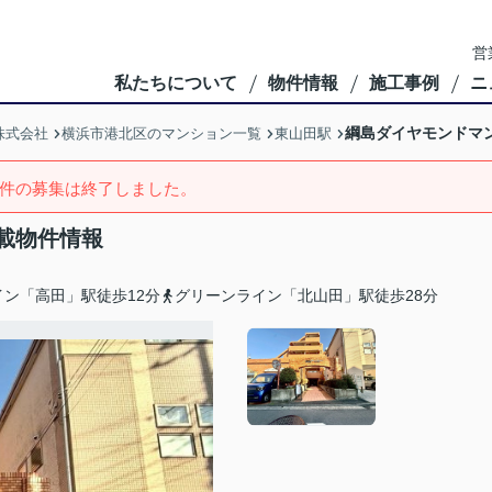
営
私たちについて
物件情報
施工事例
ニ
綱島ダイヤモンドマ
株式会社
横浜市港北区のマンション一覧
東山田駅
件の募集は終了しました。
載物件情報
ン「高田」駅徒歩12分
グリーンライン「北山田」駅徒歩28分