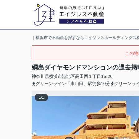
｜横浜市で不動産を探すならエイジレスホールディングス
この物
綱島ダイヤモンドマンションの過去掲
神奈川県
横浜市港北区
高田西
１丁目15-26
グリーンライン「東山田」駅徒歩10分
グリーンライ
1
/
1