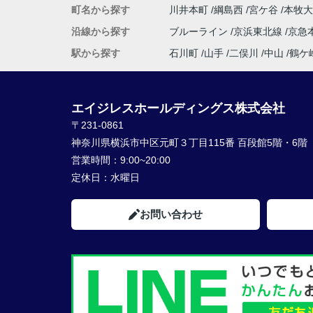
町名から探す
川井本町
綱島西
宮ケ谷
本牧
沿線から探す
ブルーライン
京浜東北線
京急
駅から探す
石川町
山手
二俣川
中山
鶴ケ
エイジレスホールディングス株式会社
〒231-0861
神奈川県横浜市中区元町３丁目115番 百段館5階・6階
営業時間：
9:00~20:00
定休日：
水曜日
お問い合わせ