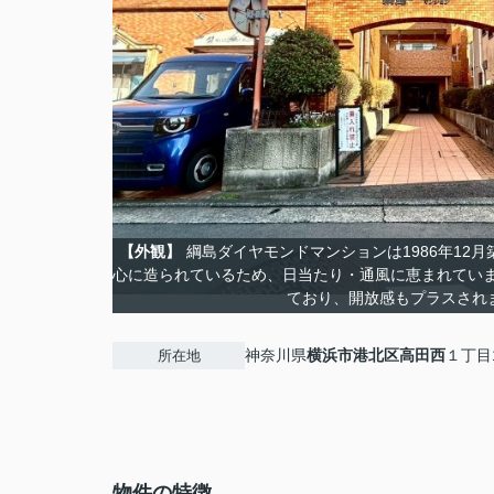
【外観】
綱島ダイヤモンドマンションは1986年12
心に造られているため、日当たり・通風に恵まれてい
ており、開放感もプラスされ
神奈川県
横浜市港北区
高田西
１丁目1
所在地
物件の特徴