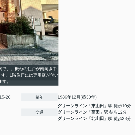
月築で、。概ねの住戸が南向き中
ます。1階住戸には専用庭が付い
ます。
5-26
1986年12月(築39年)
築年
グリーンライン
「
東山田
」駅 徒歩10分
グリーンライン
「
高田
」駅 徒歩12分
交通
グリーンライン
「
北山田
」駅 徒歩28分