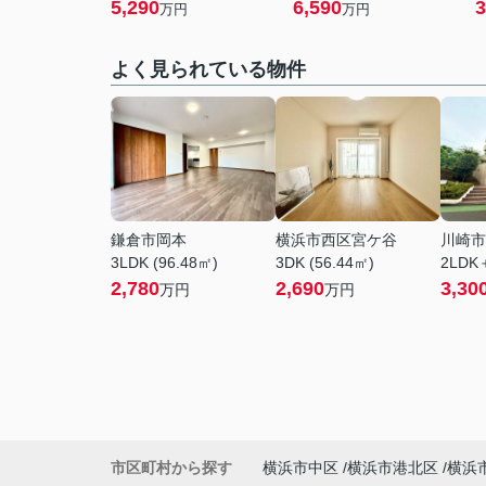
5,290
6,590
3
万円
万円
よく見られている物件
鎌倉市岡本
横浜市西区宮ケ谷
川崎市
3LDK (96.48㎡)
3DK (56.44㎡)
2LDK
2,780
2,690
3,30
万円
万円
市区町村から探す
横浜市中区
横浜市港北区
横浜