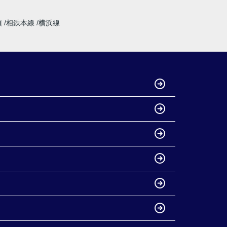
須
相鉄本線
横浜線