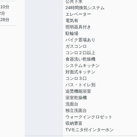
公共下水
10分
24時間換気システム
2分
エレベーター
28分
電気有
照明器具付き
駐輪場
バイク置場あり
ガスコンロ
コンロ２口以上
食器洗い乾燥機
システムキッチン
対面式キッチン
コンロ３口
バス・トイレ別
追焚機能浴室
浴室乾燥機
洗面台
独立洗面台
ウォークインクロゼット
収納豊富
TVモニタ付インターホン