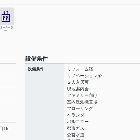
エレベータ
ー
設備条件
設備条件
リフォーム済
リノベーション済
２人入居可
現地案内会
ト
ファミリー向け
室内洗濯機置場
フローリング
ベランダ
バルコニー
都市ガス
目15-
公営水道