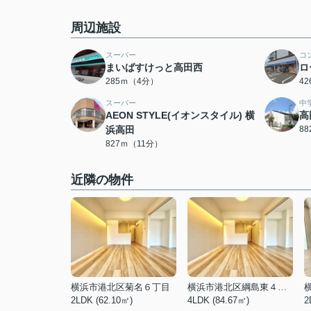
周辺施設
スーパー
コ
まいばすけっと高田西
ロ
285ｍ（4分）
4
スーパー
中
AEON STYLE(イオンスタイル) 横
高
浜高田
8
827ｍ（11分）
近隣の物件
横浜市港北区菊名６丁目
横浜市港北区綱島東４丁目
2LDK (62.10㎡)
4LDK (84.67㎡)
2