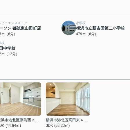
ンビニエンスストア
小学校
ーソン 都筑東山田町店
横浜市立新吉田第二小学校
26ｍ（6分）
479ｍ（6分）
学校
田中学校
82ｍ（12分）
横浜市港北区綱島西２丁目
横浜市港北区高田東４丁目
DK (44.64㎡)
3DK (53.23㎡)