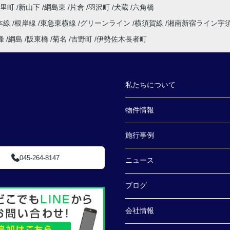
大里町
新山下
綱島東
片倉
羽沢町
犬蔵
六角橋
本線
根岸線
東急東横線
グリーンライン
横須賀線
湘南新宿ライン宇
峰
綱島
阪東橋
菊名
吉野町
伊勢佐木長者町
私たちについて
物件情報
施行事例
045-264-8147
ニュース
ブログ
会社情報