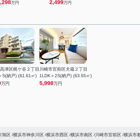
,298
2,499
万円
万円
高津区梶ケ谷２丁目
川崎市宮前区犬蔵２丁目
＋S(納戸) (61.61㎡)
1LDK＋2S(納戸) (63.55㎡)
0
5,998
万円
万円
市旭区
横浜市神奈川区
横浜市西区
横浜市南区
川崎市宮前区
横浜市