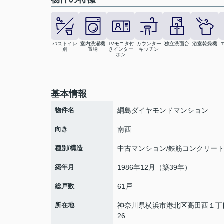
バストイレ
室内洗濯機
TVモニタ付
カウンター
独立洗面台
浴室乾燥機
別
置場
きインター
キッチン
ホン
基本情報
物件名
綱島ダイヤモンドマンション
向き
南西
種別/構造
中古マンション/鉄筋コンクリー
築年月
1986年12月（築39年）
総戸数
61戸
所在地
神奈川県
横浜市港北区
高田西
１丁
26